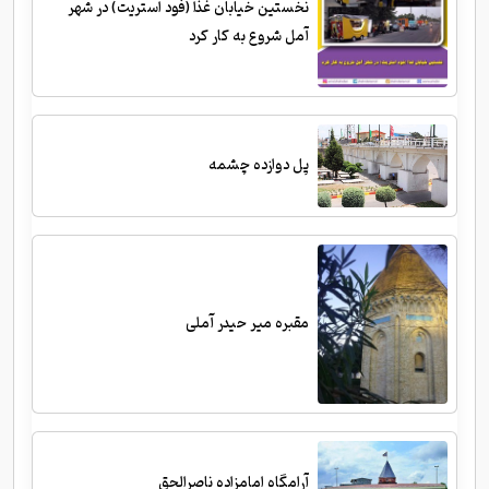
نخستین خیابان غذا (فود استریت) در شهر
آمل شروع به کار کرد
پل دوازده چشمه
مقبره میر حیدر آملی
آرامگاه امامزاده ناصرالحق