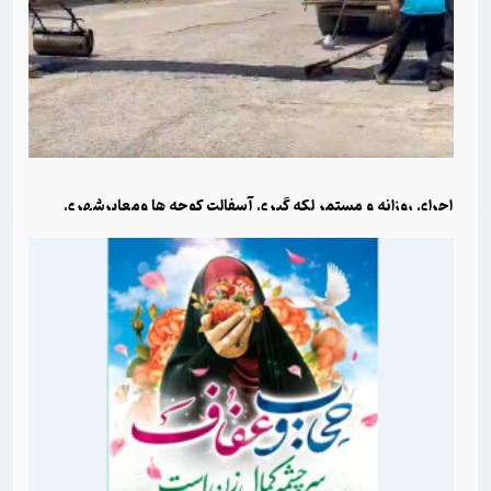
اجرای روزانه و مستمر لکه گیری آسفالت کوچه ها ومعابرشهری