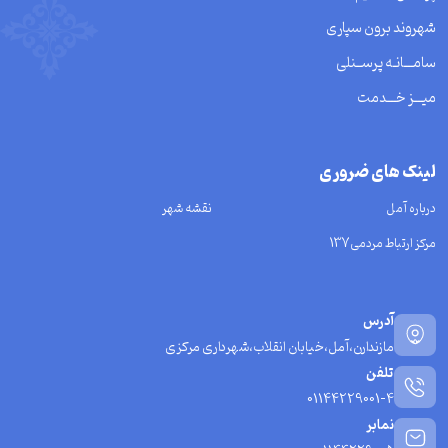
شهروند برون سپاری
سامـــانـه پرســنلی
میـــز خـــدمت
لینک های ضروری
درباره آمل
نقشه شهر
مرکز ارتباط مردمی137
آدرس
مازندارن،آمل،خیابان انقلاب،شهرداری مرکزی
تلفن
01144229001-4
نمابر