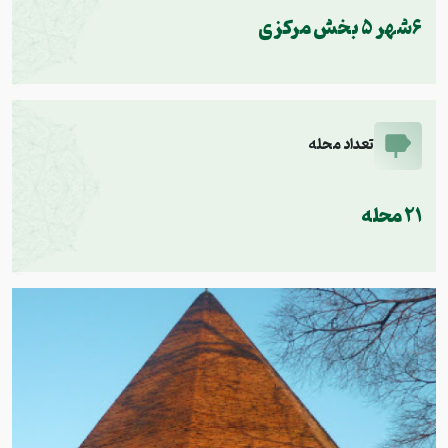
6شهر 5 بخش مرکزی
تعداد محله
21 محله