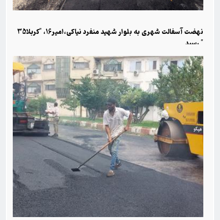
نهضت آسفالت شهری به بلوار شهید منفرد نیاکی،امیر16، "کربلا35
" رسید