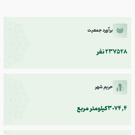
برآورد جمعیت
237528 نفر
حریم شهر
3074,4کیلومتر مربع