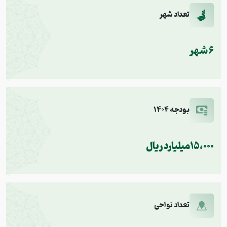
تعداد شهر
6 شهر
بودجه 1404
15،000میلیارد ریال
تعداد نواحی