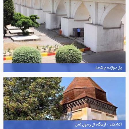
پل دوازده چشمه
آتشکده - آرمگاه ال رسول آمل