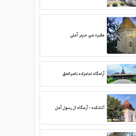
مقبره میر حیدر آملی
آرامگاه امامزاده ناصرالحق
آتشکده - آرمگاه ال رسول آمل