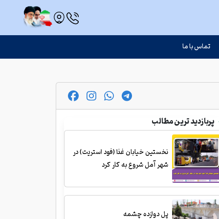
تماس با ما
پربازدید ترین مطالب
نخستین خیابان غذا (فود استریت) در
شهر آمل شروع به کار کرد
پل دوازده چشمه