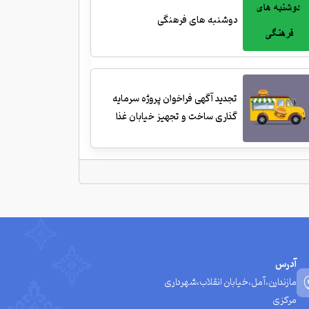
دوشنبه های فرهنگی
تجدید آگهی فراخوان پروژه سرمایه
گذاری ساخت و تجهیز خیابان غذا
آدرس
مازندارن،آمل،خیابان انقلاب،شهرداری
مرکزی