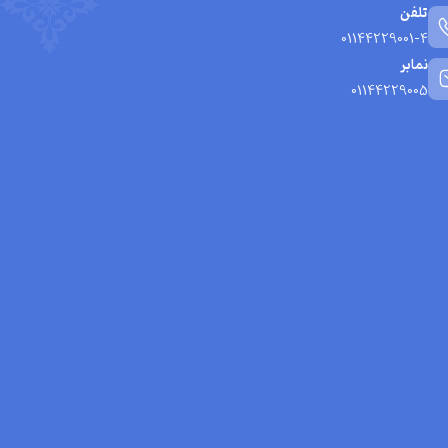
تلفن
01144229001-4
نمابر
01144229005