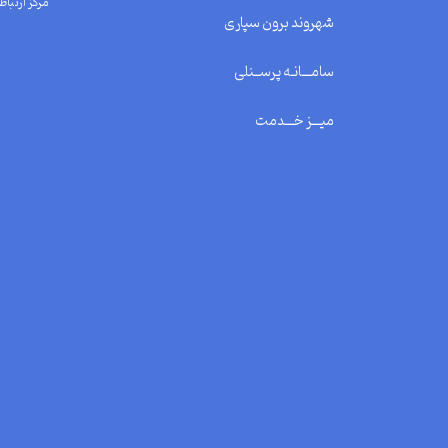
مرکز ارتباط 
شهروند برون سپاری
سامـــانـه پرســنلی
میـــز خـــدمت