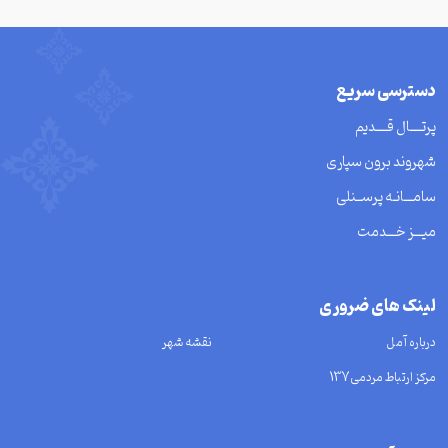
دسترسی سریع
پرتــــال قــــدیم
شهروند برون سپاری
سامـــانـه پرســنلی
میـــز خـــدمت
لینک های ضروری
درباره آمل
نقشه شهر
مرکز ارتباط مردمی137