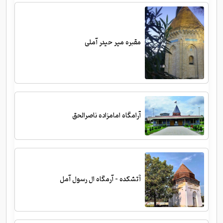
مقبره میر حیدر آملی
آرامگاه امامزاده ناصرالحق
آتشکده - آرمگاه ال رسول آمل