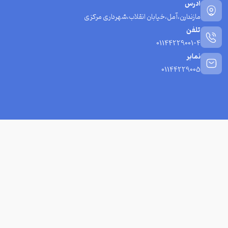
آدرس
مازندارن،آمل،خیابان انقلاب،شهرداری مرکزی
تلفن
01144229001-4
نمابر
01144229005