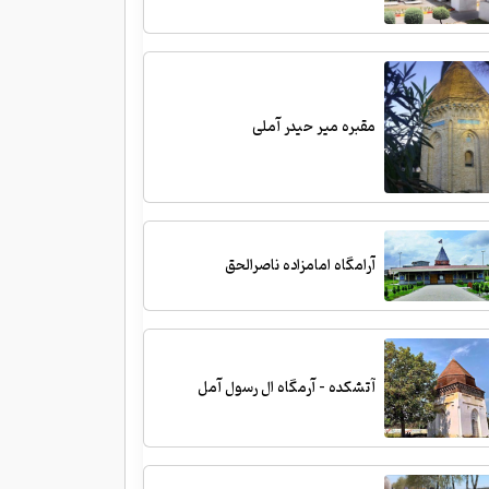
مقبره میر حیدر آملی
آرامگاه امامزاده ناصرالحق
آتشکده - آرمگاه ال رسول آمل