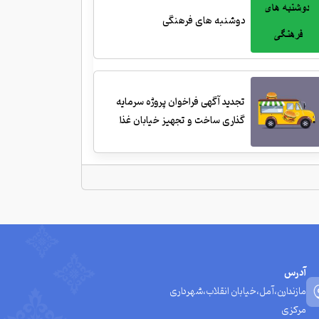
دوشنبه های فرهنگی
تجدید آگهی فراخوان پروژه سرمایه
گذاری ساخت و تجهیز خیابان غذا
آدرس
مازندارن،آمل،خیابان انقلاب،شهرداری
مرکزی