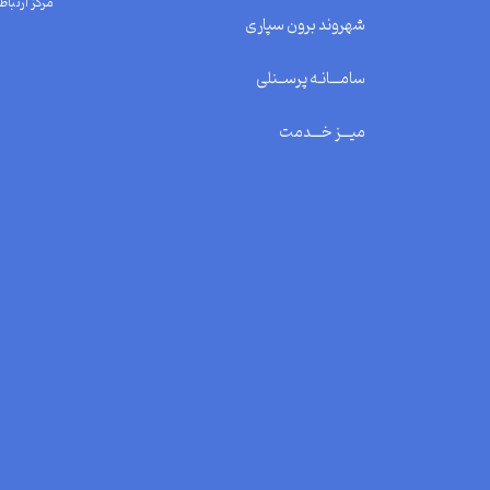
مرکز ارتباط 
شهروند برون سپاری
سامـــانـه پرســنلی
میـــز خـــدمت