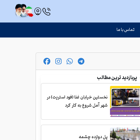
تماس با ما
پربازدید ترین مطالب
نخستین خیابان غذا (فود استریت) در
شهر آمل شروع به کار کرد
پل دوازده چشمه