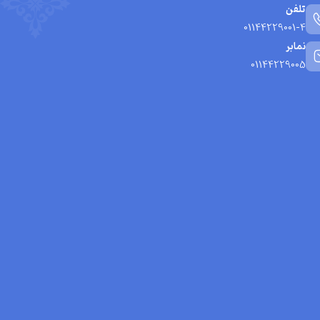
تلفن
01144229001-4
نمابر
01144229005