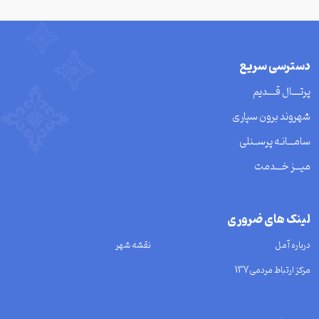
دسترسی سریع
پرتــــال قــــدیم
شهروند برون سپاری
سامـــانـه پرســنلی
میـــز خـــدمت
لینک های ضروری
درباره آمل
نقشه شهر
مرکز ارتباط مردمی137