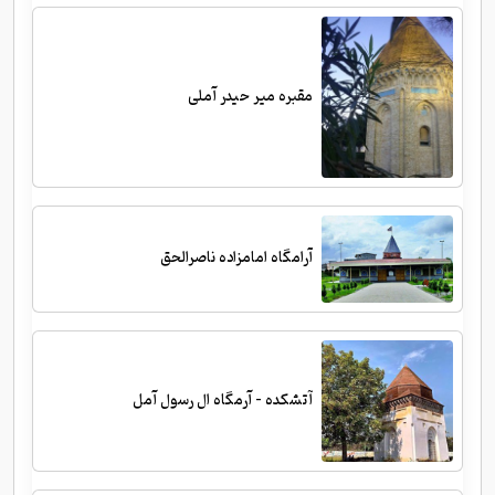
مقبره میر حیدر آملی
آرامگاه امامزاده ناصرالحق
آتشکده - آرمگاه ال رسول آمل