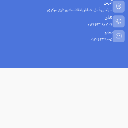
آدرس
مازندارن،آمل،خیابان انقلاب،شهرداری مرکزی
تلفن
01144229001-4
نمابر
01144229005