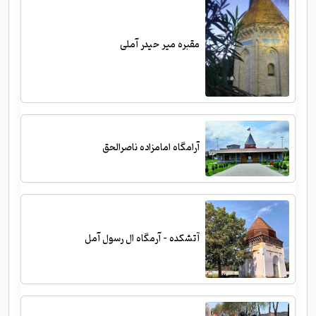
مقبره میر حیدر آملی
آرامگاه امامزاده ناصرالحق
آتشکده - آرمگاه ال رسول آمل