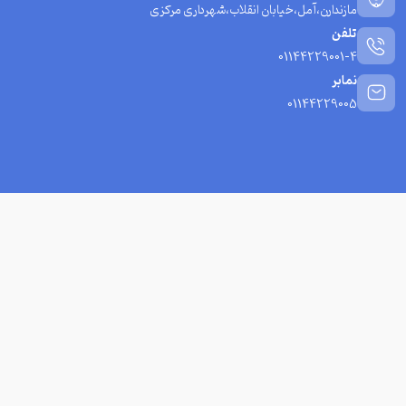
مازندارن،آمل،خیابان انقلاب،شهرداری مرکزی
تلفن
01144229001-4
نمابر
01144229005