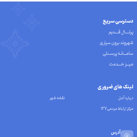
دسترسی سریع
پرتــــال قــــدیم
شهروند برون سپاری
سامـــانـه پرســنلی
میـــز خـــدمت
لینک های ضروری
درباره آمل
نقشه شهر
مرکز ارتباط مردمی137
آدرس