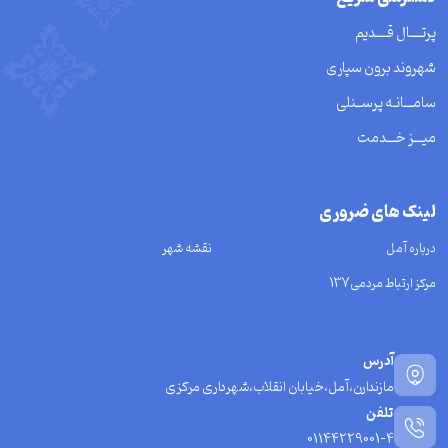
پرتــــال قــــدیم
شهروند برون سپاری
سامـــانـه پرســنلی
میـــز خـــدمت
لینک های ضروری
درباره آمل
نقشه شهر
مرکز ارتباط مردمی137
آدرس
مازندارن،آمل،خیابان انقلاب،شهرداری مرکزی
تلفن
01144229001-4