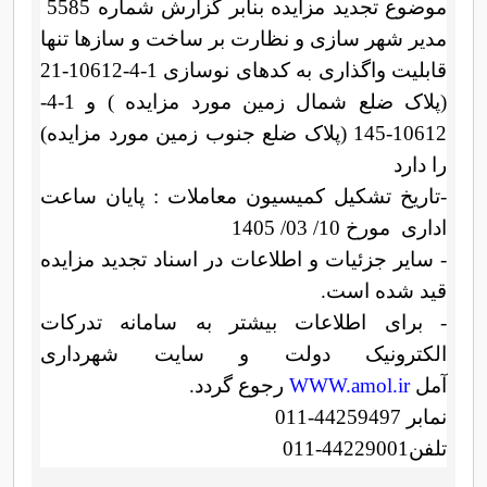
موضوع تجدید مزایده بنابر گزارش شماره 5585
مدیر شهر سازی و نظارت بر ساخت و سازها تنها
قابلیت واگذاری به کدهای نوسازی 1-4-10612-21
(پلاک ضلع شمال زمین مورد مزایده ) و 1-4-
10612-145 (پلاک ضلع جنوب زمین مورد مزایده)
را دارد
-تاریخ تشکیل کمیسیون معاملات : پایان ساعت
اداری
مورخ 10/ 03/
1405
- سایر جزئیات و اطلاعات در اسناد تجدید مزایده
قید شده است.
- برای اطلاعات بیشتر به سامانه تدرکات
الکترونیک دولت و سایت شهرداری
آمل
WWW.amol.ir
رجوع گردد.
نمابر 44259497-011
تلفن44229001-011