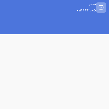
نمابر
01144229005