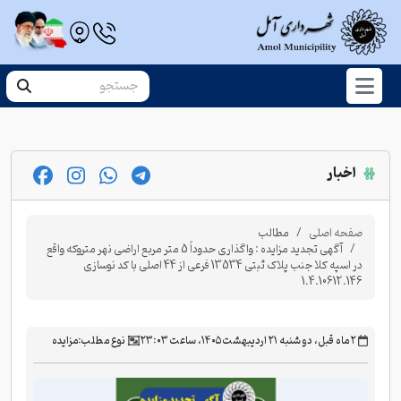
اخبار
صفحه اصلی
مطالب
آگهی تجدید مزایده : واگذاری حدوداً 5 متر مربع اراضی نهر متروکه واقع
در اسپه کلا جنب پلاک ثبتی 13534 فرعی از 44 اصلی با کد نوسازی
1.4.10612.146
‫۲ ماه قبل، دو شنبه ۲۱ اردیبهشت ۱۴۰۵، ساعت ۲۳:۰۳
نوع مطلب:
مزایده