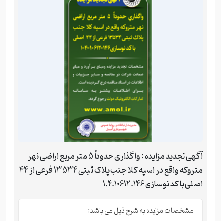
آگهی تجدید مزایده : واگذاری حدوداً 5 متر مربع اراضی نهر
متروکه واقع در اسپه کلا جنب پلاک ثبتی 13534 فرعی از 44
اصلی با کد نوسازی 1.4.10612.146
مشخصات مزایده به شرح ذیل می باشد: