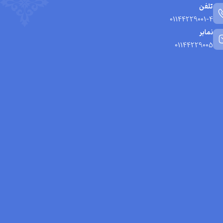
تلفن
01144229001-4
نمابر
01144229005