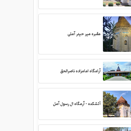
مقبره میر حیدر آملی
آرامگاه امامزاده ناصرالحق
آتشکده - آرمگاه ال رسول آمل