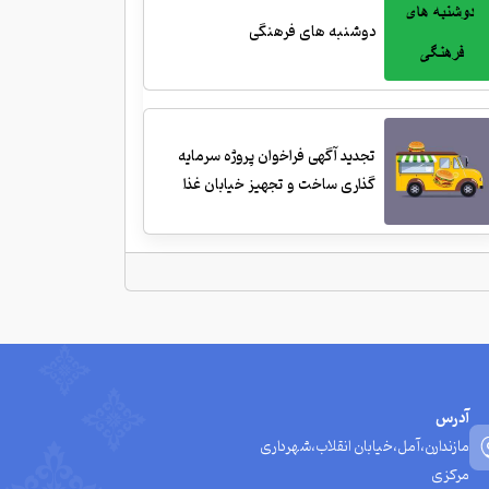
دوشنبه های فرهنگی
تجدید آگهی فراخوان پروژه سرمایه
گذاری ساخت و تجهیز خیابان غذا
آدرس
مازندارن،آمل،خیابان انقلاب،شهرداری
مرکزی