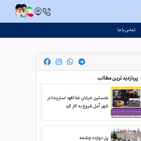
تماس با ما
پربازدید ترین مطالب
نخستین خیابان غذا (فود استریت) در
شهر آمل شروع به کار کرد
پل دوازده چشمه