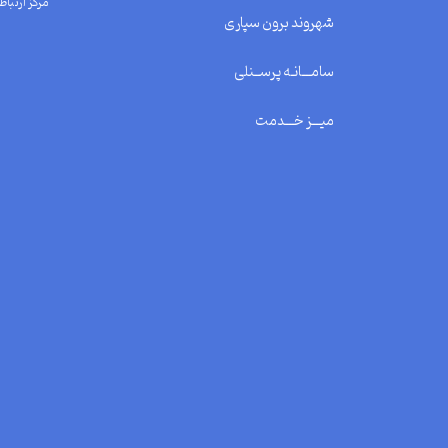
مرکز ارتباط 
شهروند برون سپاری
سامـــانـه پرســنلی
میـــز خـــدمت