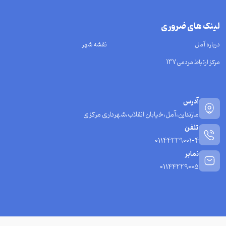
لینک های ضروری
درباره آمل
نقشه شهر
مرکز ارتباط مردمی137
آدرس
مازندارن،آمل،خیابان انقلاب،شهرداری مرکزی
تلفن
01144229001-4
نمابر
01144229005