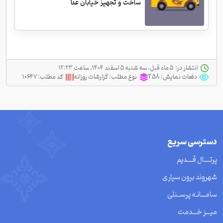
ساخت و تجهیز خیابان غذا
انتشار در:
‫ ‫۵ ماه قبل، سه شنبه ۵ اسفند ۱۴۰۴، ساعت ۱۲:۲۳
دفعات نمایش:
258
نوع مطلب:
گزارشات روزانه
کد مطلب:
۱۰۶۴۷
دسترسی سریع
پرتــــال قــــدیم
شهروند برون سپاری
سامـــانـه پرســنلی
میـــز خـــدمت