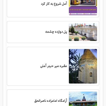
آمل شروع به کار کرد
پل دوازده چشمه
مقبره میر حیدر آملی
آرامگاه امامزاده ناصرالحق