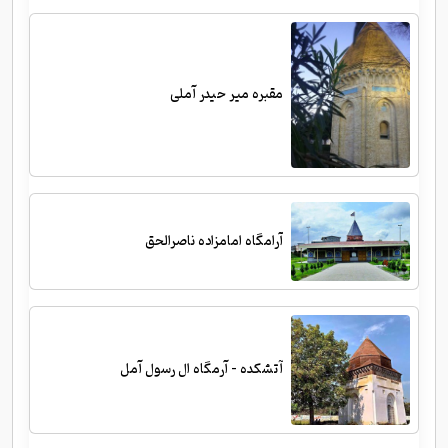
مقبره میر حیدر آملی
آرامگاه امامزاده ناصرالحق
آتشکده - آرمگاه ال رسول آمل