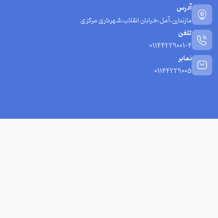
آدرس
مازندارن،آمل،خیابان انقلاب،شهرداری مرکزی
تلفن
01144229001-4
نمابر
01144229005