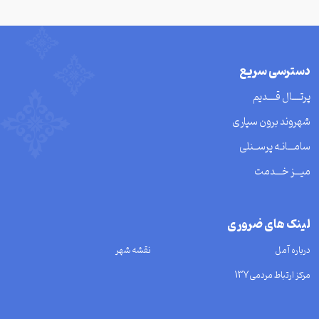
دسترسی سریع
پرتــــال قــــدیم
شهروند برون سپاری
سامـــانـه پرســنلی
میـــز خـــدمت
لینک های ضروری
درباره آمل
نقشه شهر
مرکز ارتباط مردمی137