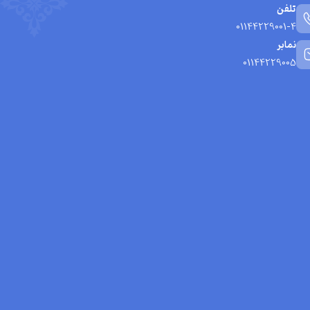
تلفن
01144229001-4
نمابر
01144229005