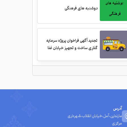
دوشنبه های فرهنگی
تجدید آگهی فراخوان پروژه سرمایه
گذاری ساخت و تجهیز خیابان غذا
آدرس
مازندارن،آمل،خیابان انقلاب،شهرداری
مرکزی