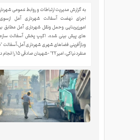
به گزارش مدیریت ارتباطات و روابط عمومی شهردار
اجرای نهضت آسفالت شهرداری آمل ازسوی
امورزیربنایی وحمل ونقل شهرداری آمل مطابق برن
های پیش بینی شده، اکیپ پخش آسفالت سازما
وبازآفرینی فضاهای شهری شهرداری آمل،آسفالت "ب
منفرد نیاکی، امیر22" -شهیدان صادقی ۱۵ را انجام دادند.
.