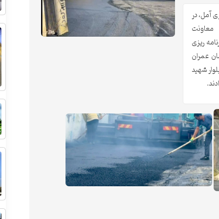
ی آمل، در
 معاونت
امه ریزی
ن عمران
لوار شهید