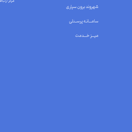
مرکز ارتباط 
شهروند برون سپاری
سامـــانـه پرســنلی
میـــز خـــدمت