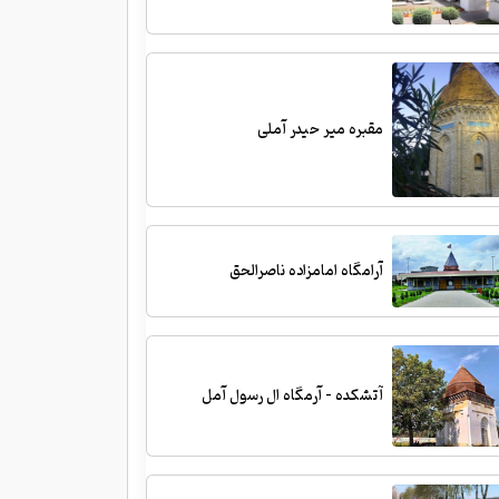
مقبره میر حیدر آملی
آرامگاه امامزاده ناصرالحق
آتشکده - آرمگاه ال رسول آمل