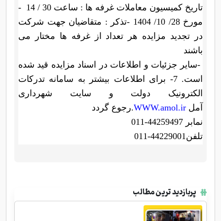
- تاریخ کمیسیون معاملات غرفه ها : ساعت 30 / 14
مورخ 28/ 10/ 1404
-
تذکر : متقاضیان جهت شرکت
در تجدید مزایده هر تعداد از غرفه ها مختار می
باشند
-
سایر جزئیات و اطلاعات در اسناد مزایده قید شده
است. 7- برای اطلاعات بیشتر به سامانه تدرکات
الکترونیک دولت و سایت شهرداری
آمل
WWW.amol.ir
رجوع گردد.
نمابر 44259497-011
تلفن44229001-011
پربازدید ترین مطالب