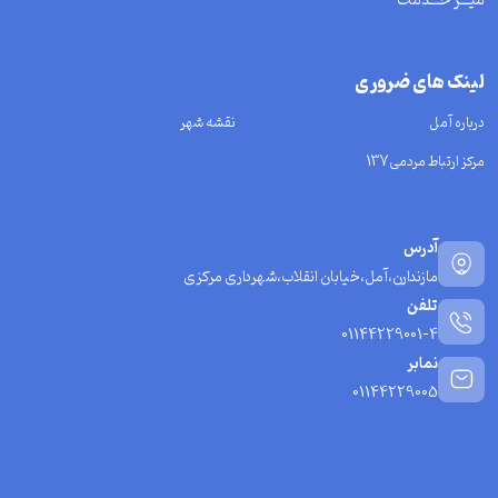
میـــز خـــدمت
لینک های ضروری
درباره آمل
نقشه شهر
مرکز ارتباط مردمی137
آدرس
مازندارن،آمل،خیابان انقلاب،شهرداری مرکزی
تلفن
01144229001-4
نمابر
01144229005