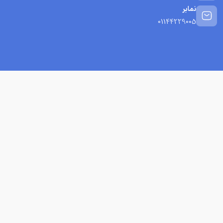
نمابر
01144229005