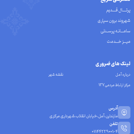
پرتــــال قــــدیم
شهروند برون سپاری
سامـــانـه پرســنلی
میـــز خـــدمت
لینک های ضروری
درباره آمل
نقشه شهر
مرکز ارتباط مردمی137
آدرس
مازندارن،آمل،خیابان انقلاب،شهرداری مرکزی
تلفن
01144229001-4