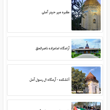
مقبره میر حیدر آملی
آرامگاه امامزاده ناصرالحق
آتشکده - آرمگاه ال رسول آمل