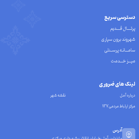
دسترسی سریع
پرتــــال قــــدیم
شهروند برون سپاری
سامـــانـه پرســنلی
میـــز خـــدمت
لینک های ضروری
درباره آمل
نقشه شهر
مرکز ارتباط مردمی137
آدرس
مازندارن،آمل،خیابان انقلاب،شهرداری مرکزی