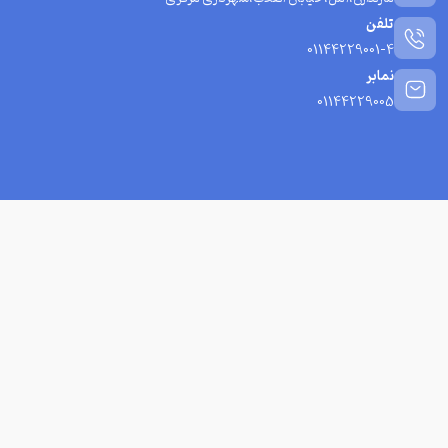
تلفن
01144229001-4
نمابر
01144229005