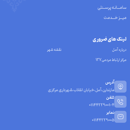
سامـــانـه پرســنلی
میـــز خـــدمت
لینک های ضروری
درباره آمل
نقشه شهر
مرکز ارتباط مردمی137
آدرس
مازندارن،آمل،خیابان انقلاب،شهرداری مرکزی
تلفن
01144229001-4
نمابر
01144229005