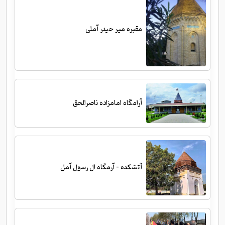
مقبره میر حیدر آملی
آرامگاه امامزاده ناصرالحق
آتشکده - آرمگاه ال رسول آمل