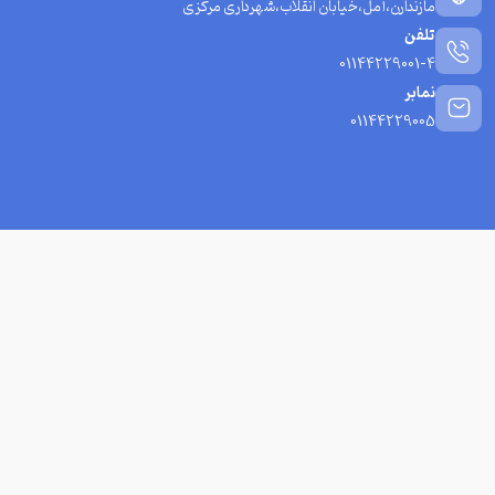
مازندارن،آمل،خیابان انقلاب،شهرداری مرکزی
تلفن
01144229001-4
نمابر
01144229005