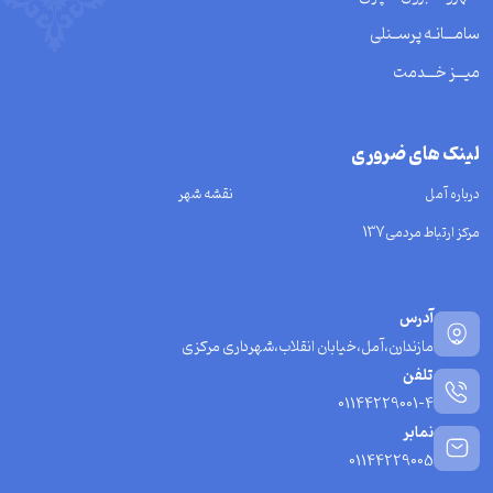
سامـــانـه پرســنلی
میـــز خـــدمت
لینک های ضروری
درباره آمل
نقشه شهر
مرکز ارتباط مردمی137
آدرس
مازندارن،آمل،خیابان انقلاب،شهرداری مرکزی
تلفن
01144229001-4
نمابر
01144229005