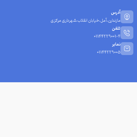
آدرس
مازندارن،آمل،خیابان انقلاب،شهرداری مرکزی
تلفن
01144229001-4
نمابر
01144229005