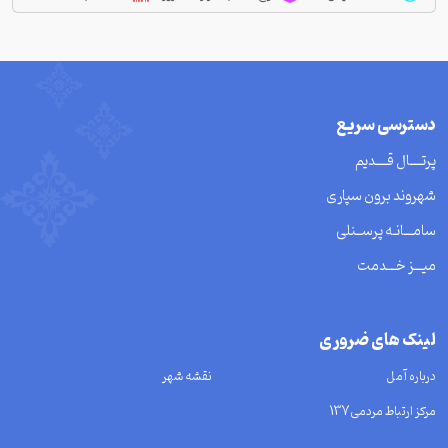
دسترسی سریع
پرتــــال قــــدیم
شهروند برون سپاری
سامـــانـه پرســنلی
میـــز خـــدمت
لینک های ضروری
درباره آمل
نقشه شهر
مرکز ارتباط مردمی137