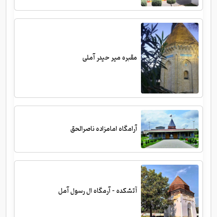
مقبره میر حیدر آملی
آرامگاه امامزاده ناصرالحق
آتشکده - آرمگاه ال رسول آمل