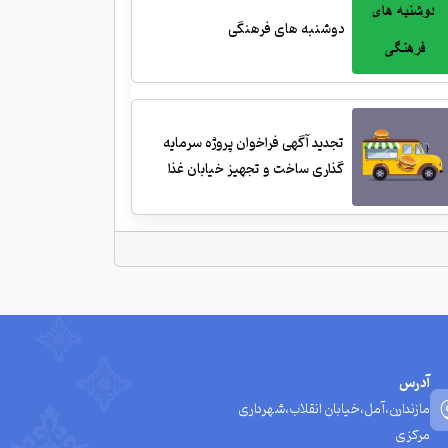
دوشنبه های فرهنگی
تجدید آگهی فراخوان پروژه سرمایه
گذاری ساخت و تجهیز خیابان غذا
آدرس
مازندارن،آمل،خیابان انقلاب،شهرداری
مرکزی