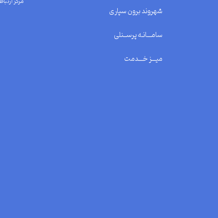
مرکز ارتباط 
شهروند برون سپاری
سامـــانـه پرســنلی
میـــز خـــدمت