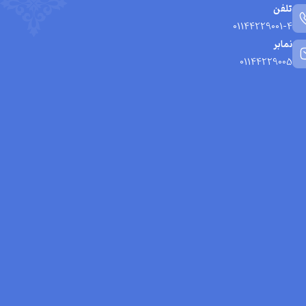
تلفن
01144229001-4
نمابر
01144229005