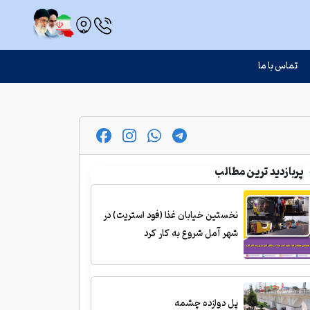
تماس با ما
پربازدید ترین مطالب
نخستین خیابان غذا (فود استریت) در
شهر آمل شروع به کار کرد
پل دوازده چشمه