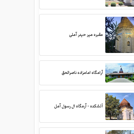
مقبره میر حیدر آملی
آرامگاه امامزاده ناصرالحق
آتشکده - آرمگاه ال رسول آمل