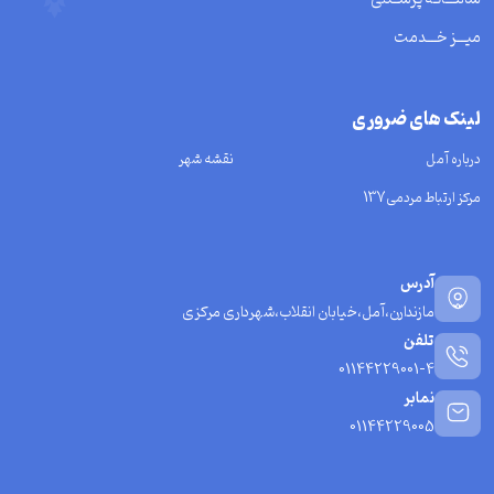
میـــز خـــدمت
لینک های ضروری
درباره آمل
نقشه شهر
مرکز ارتباط مردمی137
آدرس
مازندارن،آمل،خیابان انقلاب،شهرداری مرکزی
تلفن
01144229001-4
نمابر
01144229005