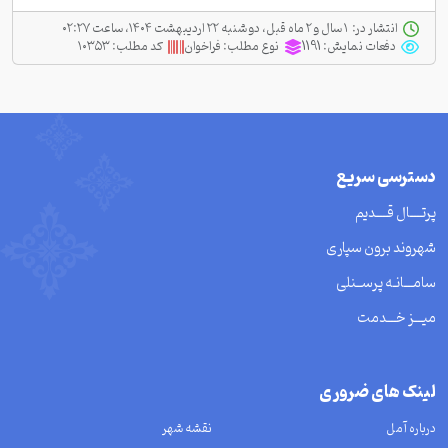
انتشار در:
‫ ‫۱ سال و ۲ ماه قبل، دو شنبه ۲۲ اردیبهشت ۱۴۰۴، ساعت ۰۲:۲۷
دفعات نمایش:
1191
نوع مطلب:
فراخوان
کد مطلب:
۱۰۳۵۳
دسترسی سریع
پرتــــال قــــدیم
شهروند برون سپاری
سامـــانـه پرســنلی
میـــز خـــدمت
لینک های ضروری
درباره آمل
نقشه شهر