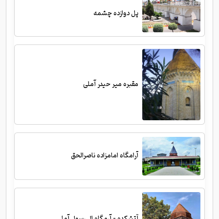
پل دوازده چشمه
مقبره میر حیدر آملی
آرامگاه امامزاده ناصرالحق
آتشکده - آرمگاه ال رسول آمل