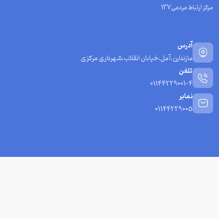
مرکز ارتباط مردمی137
آدرس
مازندارن،آمل،خیابان انقلاب،شهرداری مرکزی
تلفن
01144229001-4
نمابر
01144229005