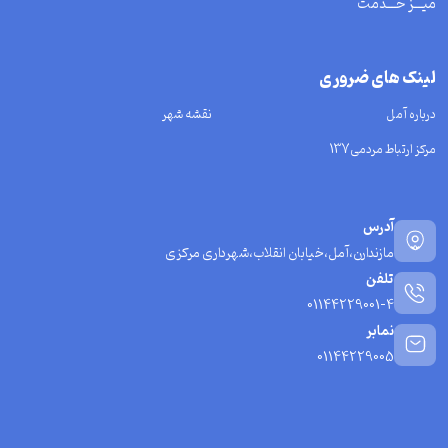
میـــز خـــدمت
لینک های ضروری
درباره آمل
نقشه شهر
مرکز ارتباط مردمی137
آدرس
مازندارن،آمل،خیابان انقلاب،شهرداری مرکزی
تلفن
01144229001-4
نمابر
01144229005