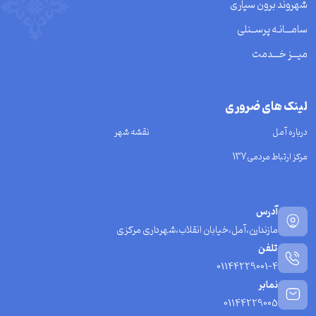
شهروند برون سپاری
سامـــانـه پرســنلی
میـــز خـــدمت
لینک های ضروری
درباره آمل
نقشه شهر
مرکز ارتباط مردمی137
آدرس
مازندارن،آمل،خیابان انقلاب،شهرداری مرکزی
تلفن
01144229001-4
نمابر
01144229005