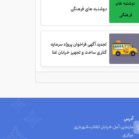
دوشنبه های فرهنگی
تجدید آگهی فراخوان پروژه سرمایه
گذاری ساخت و تجهیز خیابان غذا
آدرس
مازندارن،آمل،خیابان انقلاب،شهرداری
مرکزی