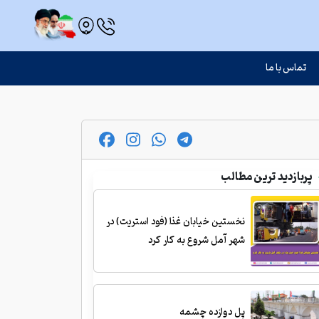
تماس با ما
پربازدید ترین مطالب
نخستین خیابان غذا (فود استریت) در
شهر آمل شروع به کار کرد
پل دوازده چشمه