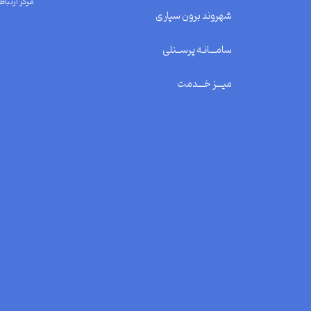
مرکز ارتباط 
شهروند برون سپاری
سامـــانـه پرســنلی
میـــز خـــدمت