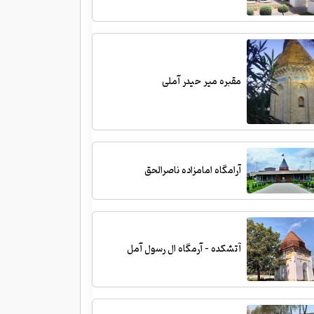
مقبره میر حیدر آملی
آرامگاه امامزاده ناصرالحق
آتشکده - آرمگاه ال رسول آمل