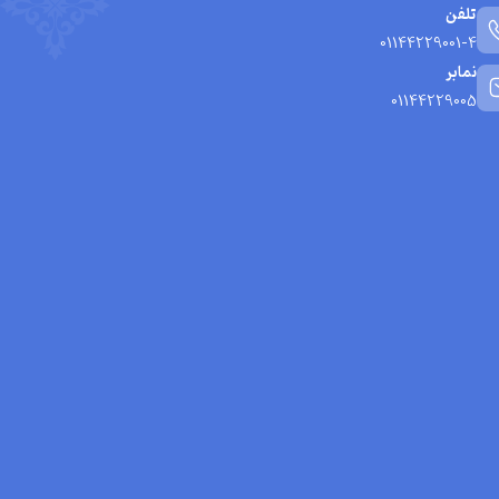
تلفن
01144229001-4
نمابر
01144229005