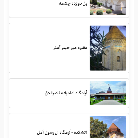
پل دوازده چشمه
مقبره میر حیدر آملی
آرامگاه امامزاده ناصرالحق
آتشکده - آرمگاه ال رسول آمل