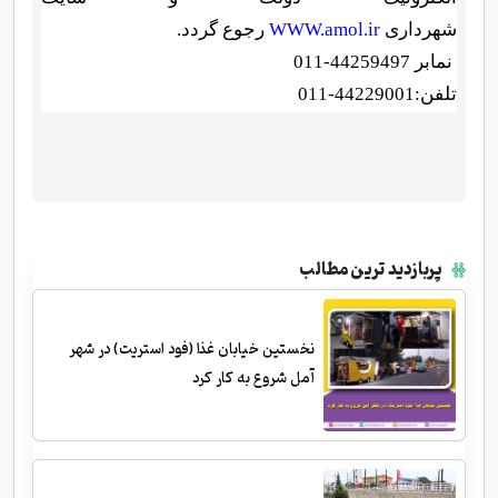
شهرداری
WWW.amol.ir
رجوع گردد
.
نمابر 44259497-011
تلفن:44229001-011
پربازدید ترین مطالب
نخستین خیابان غذا (فود استریت) در شهر
آمل شروع به کار کرد