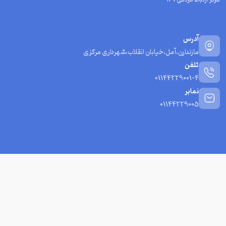
آدرس
مازندارن،آمل،خیابان انقلاب،شهرداری مرکزی
تلفن
01144229001-4
نمابر
01144229005