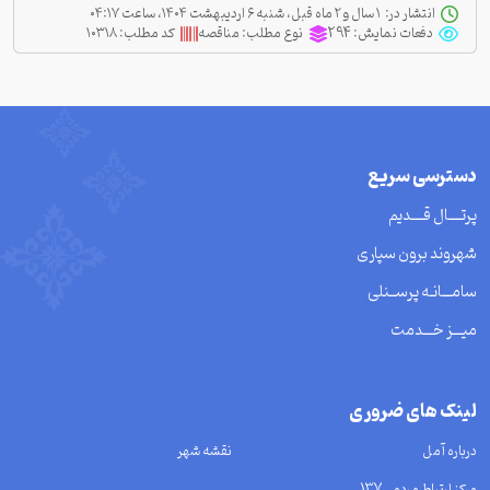
انتشار در:
‫ ‫۱ سال و ۲ ماه قبل، شنبه ۶ اردیبهشت ۱۴۰۴، ساعت ۰۴:۱۷
دفعات نمایش:
294
نوع مطلب:
مناقصه
کد مطلب:
۱۰۳۱۸
دسترسی سریع
پرتــــال قــــدیم
شهروند برون سپاری
سامـــانـه پرســنلی
میـــز خـــدمت
لینک های ضروری
درباره آمل
نقشه شهر
مرکز ارتباط مردمی137