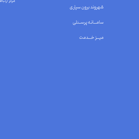
مرکز ارتباط 
شهروند برون سپاری
سامـــانـه پرســنلی
میـــز خـــدمت