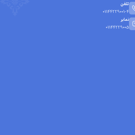
تلفن
01144229001-4
نمابر
01144229005