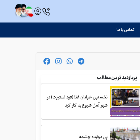
تماس با ما
پربازدید ترین مطالب
نخستین خیابان غذا (فود استریت) در
شهر آمل شروع به کار کرد
پل دوازده چشمه