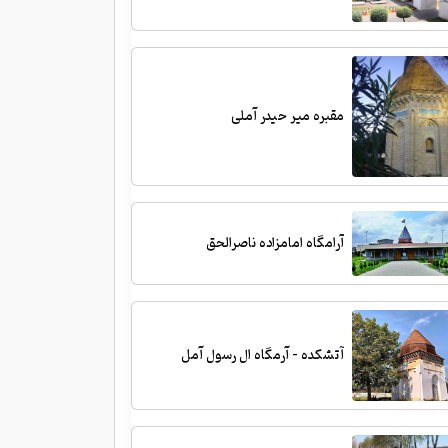
مقبره میر حیدر آملی
آرامگاه امامزاده ناصرالحق
آتشکده - آرمگاه ال رسول آمل