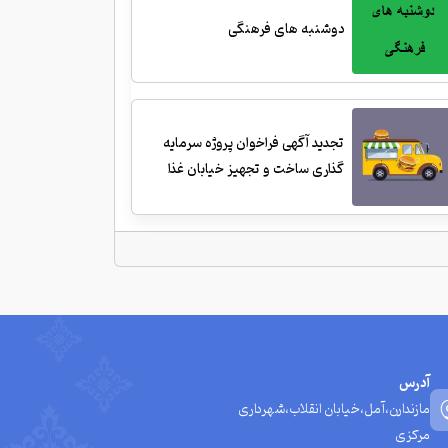
دوشنبه های فرهنگی
تجدید آگهی فراخوان پروژه سرمایه
گذاری ساخت و تجهیز خیابان غذا
آدرس
مازندارن،آمل،خیابان انقلاب،شهرداری
مرکزی