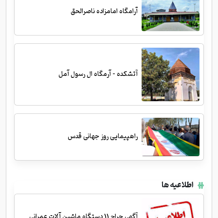
آرامگاه امامزاده ناصرالحق
آتشکده - آرمگاه ال رسول آمل
راهپیمایی روز جهانی قدس
اطلاعیه ها
آگهی حراج 11 دستگاه ماشین آلات عمرانی