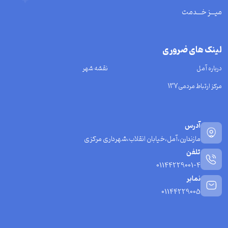
میـــز خـــدمت
لینک های ضروری
درباره آمل
نقشه شهر
مرکز ارتباط مردمی137
آدرس
مازندارن،آمل،خیابان انقلاب،شهرداری مرکزی
تلفن
01144229001-4
نمابر
01144229005