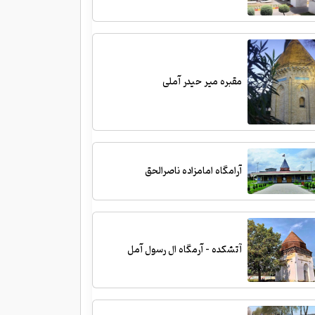
مقبره میر حیدر آملی
آرامگاه امامزاده ناصرالحق
آتشکده - آرمگاه ال رسول آمل