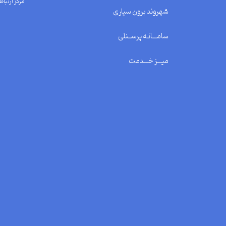
مرکز ارتباط 
شهروند برون سپاری
سامـــانـه پرســنلی
میـــز خـــدمت