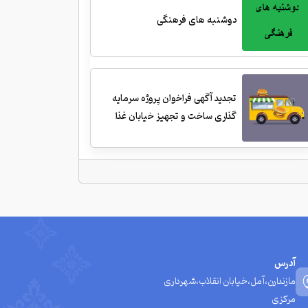
دوشنبه های فرهنگی
تجدید آگهی فراخوان پروژه سرمایه
گذاری ساخت و تجهیز خیابان غذا
آدرس
مازندارن،آمل،خیابان انقلاب،شهرداری
مرکزی