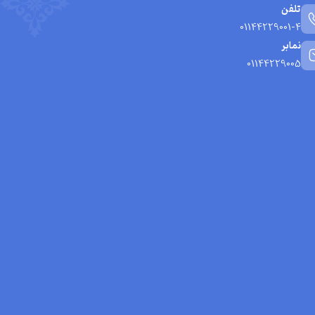
تلفن
01144229001-4
نمابر
01144229005