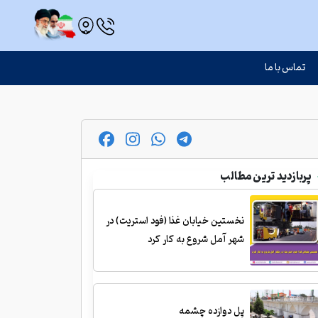
تماس با ما
پربازدید ترین مطالب
نخستین خیابان غذا (فود استریت) در
شهر آمل شروع به کار کرد
پل دوازده چشمه