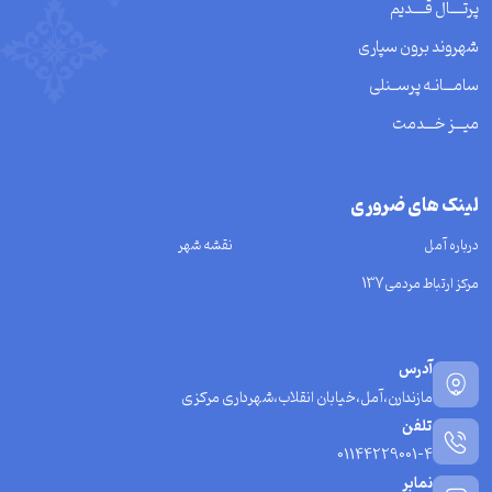
پرتــــال قــــدیم
شهروند برون سپاری
سامـــانـه پرســنلی
میـــز خـــدمت
لینک های ضروری
درباره آمل
نقشه شهر
مرکز ارتباط مردمی137
آدرس
مازندارن،آمل،خیابان انقلاب،شهرداری مرکزی
تلفن
01144229001-4
نمابر