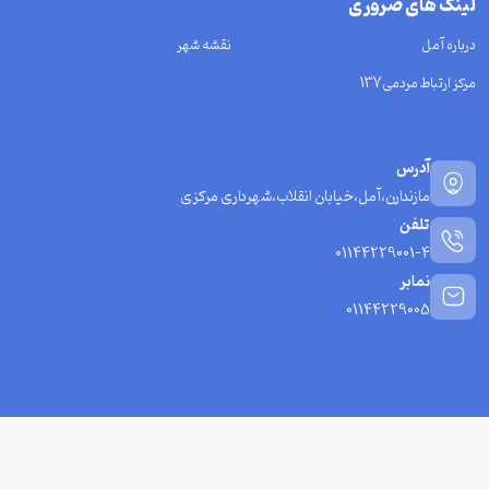
لینک های ضروری
درباره آمل
نقشه شهر
مرکز ارتباط مردمی137
آدرس
مازندارن،آمل،خیابان انقلاب،شهرداری مرکزی
تلفن
01144229001-4
نمابر
01144229005