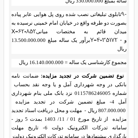
ساله
بمبلغ
330.000.000
ریال
9-
تابلوی تبلیغاتی نصب شده روی پل هوایی عابر پیاده
بصورت دو طرفه واقع در خیابان امام خمینی نرسیده به
X=620852
میدان قائم به مختصات میانی
Y=4035172 -
و
برآور یک ساله مبلغ 13.500.000.000
ریال
مجموع کارشناسی یک ساله = 16.140.000.000
ریال
نوع تضمین شرکت در تجدید مزایده
ضمانت نامه
:
بانکی در وجه شهرداری آمل و یا وجه نقد بحساب
شماره
0115786246005 نزد بانک ملی بنام شهرداری
آمل 4- مبلغ
تضمین شرکت در تجدید مزایده
807.000.000
ریال -
مهلت و محل دریافت اسناد تجدید
مزایده
از تاریخ مورخ 01 / 11/ 1403 بمدت 5 روز -
سامانه تدرکات الکترونیک دولت 6- تاریخ مهلت
بارگذاری پیشنهادها در سامانه تدرکات الکترونیک دولت