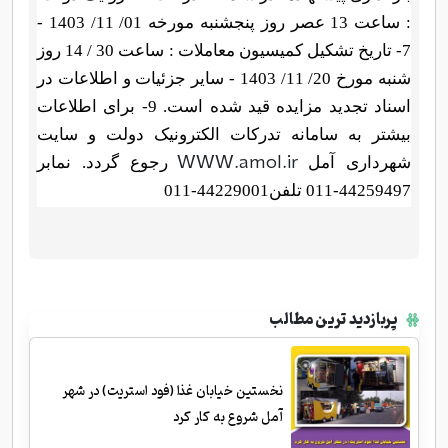
: ساعت 13 عصر روز پنجشنبه مورخه 01/ 11/ 1403 -
7- تاریخ تشکیل کمیسیون معاملات : ساعت 30 / 14 روز
شنبه مورخ 20/ 11/ 1403 - سایر جزئیات و اطلاعات در
اسناد تجدید مزایده قید شده است. 9- برای اطلاعات
بیشتر به سامانه تدرکات الکترونیک دولت و سایت
WWW.amol.ir
شهرداری آمل
رجوع گردد. نمابر
44259497-011 تلفن44229001-011
پربازدید ترین مطالب
نخستین خیابان غذا (فود استریت) در شهر
آمل شروع به کار کرد