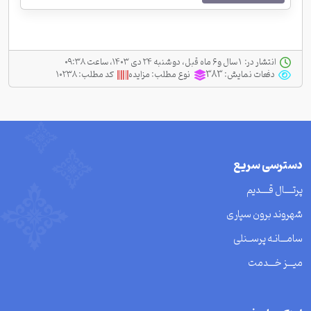
انتشار در:
‫ ‫۱ سال و ۶ ماه قبل، دو شنبه ۲۴ دی ۱۴۰۳، ساعت ۰۹:۳۸
دفعات نمایش:
383
نوع مطلب:
مزایده
کد مطلب:
۱۰۲۳۸
دسترسی سریع
پرتــــال قــــدیم
شهروند برون سپاری
سامـــانـه پرســنلی
میـــز خـــدمت