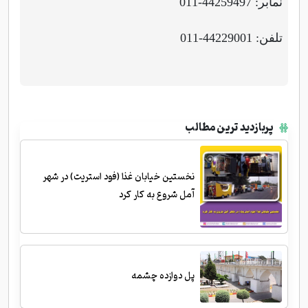
نمابر: 44259497-011
تلفن: 44229001-011
پربازدید ترین مطالب
نخستین خیابان غذا (فود استریت) در شهر
آمل شروع به کار کرد
پل دوازده چشمه