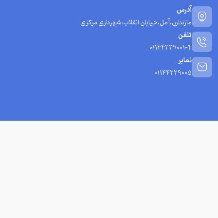
آدرس
مازندارن،آمل،خیابان انقلاب،شهرداری مرکزی
تلفن
01144229001-4
نمابر
01144229005