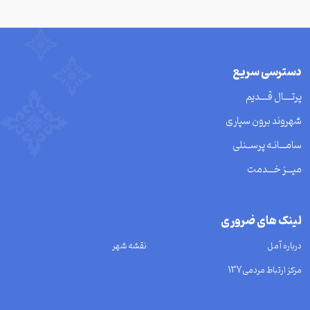
دسترسی سریع
پرتــــال قــــدیم
شهروند برون سپاری
سامـــانـه پرســنلی
میـــز خـــدمت
لینک های ضروری
درباره آمل
نقشه شهر
مرکز ارتباط مردمی137