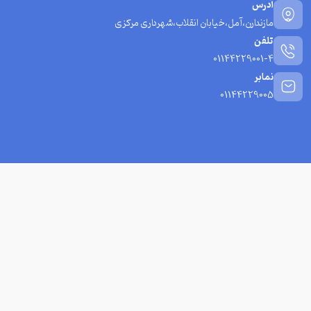
آدرس
مازندارن،آمل،خیابان انقلاب،شهرداری مرکزی
تلفن
01144229001-4
نمابر
01144229005