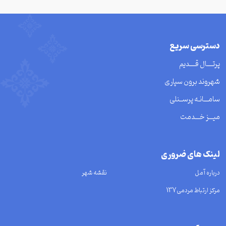
دسترسی سریع
پرتــــال قــــدیم
شهروند برون سپاری
سامـــانـه پرســنلی
میـــز خـــدمت
لینک های ضروری
درباره آمل
نقشه شهر
مرکز ارتباط مردمی137