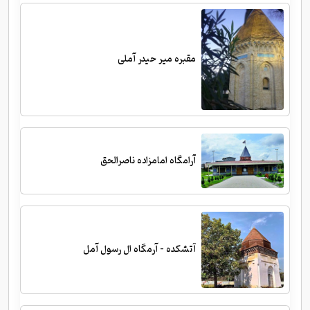
مقبره میر حیدر آملی
آرامگاه امامزاده ناصرالحق
آتشکده - آرمگاه ال رسول آمل