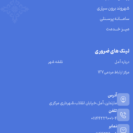
شهروند برون سپاری
سامـــانـه پرســنلی
میـــز خـــدمت
لینک های ضروری
درباره آمل
نقشه شهر
مرکز ارتباط مردمی137
آدرس
مازندارن،آمل،خیابان انقلاب،شهرداری مرکزی
تلفن
01144229001-4
نمابر