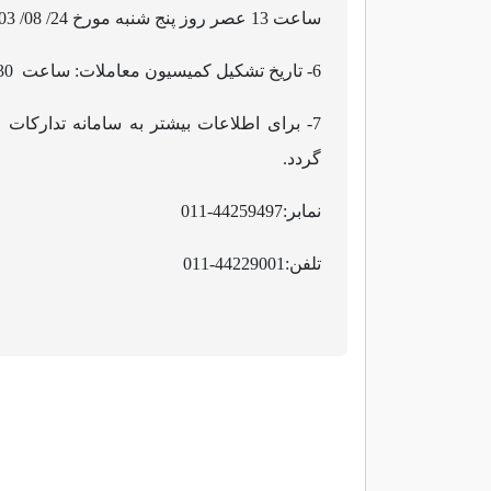
ساعت 13 عصر روز پنج شنبه مورخ 24/ 08/ 1403
6
- تاریخ تشکیل کمیسیون معاملات: ساعت 14.30 روز شنبه مورخ 26/ 08/ 1403
7
- برای اطلاعات بیشتر به سامانه تدارکات
گردد.
نمابر
:
44259497-011
تلفن:
44229001-011