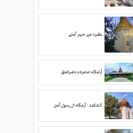
مقبره میر حیدر آملی
آرامگاه امامزاده ناصرالحق
آتشکده - آرمگاه ال رسول آمل