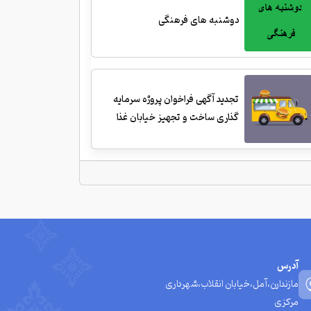
دوشنبه های فرهنگی
تجدید آگهی فراخوان پروژه سرمایه
گذاری ساخت و تجهیز خیابان غذا
آدرس
مازندارن،آمل،خیابان انقلاب،شهرداری
مرکزی