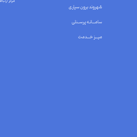
مرکز ارتباط 
شهروند برون سپاری
سامـــانـه پرســنلی
میـــز خـــدمت