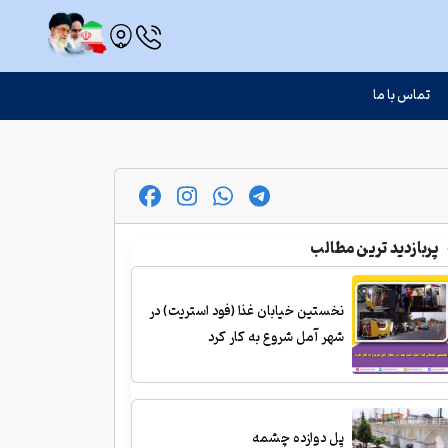
تماس با ما
پربازدید ترین مطالب
نخستین خیابان غذا (فود استریت) در
شهر آمل شروع به کار کرد
پل دوازده چشمه