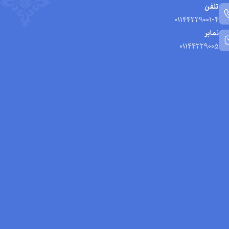
تلفن
01144229001-4
نمابر
01144229005