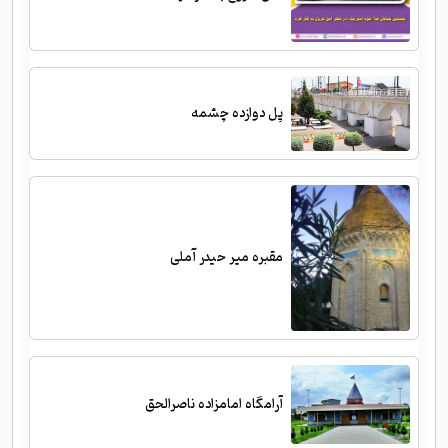
پل دوازده چشمه
مقبره میر حیدر آملی
آرامگاه امامزاده ناصرالحق