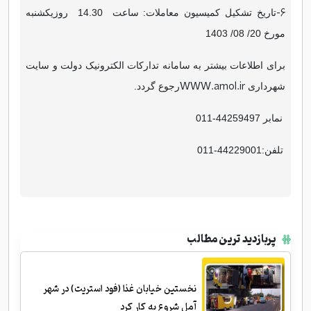
-6
تاریخ تشکیل کمیسیون معاملات: ساعت 14.30 روزیکشنبه
مورخ 20/ 08/ 1403
برای اطلاعات بیشتر به سامانه تدارکات الکترونیک دولت و سایت
WWW.amol.ir
شهرداری
رجوع گردد.
نمابر 44259497-011
تلفن:44229001-011
پربازدید ترین مطالب
نخستین خیابان غذا (فود استریت) در شهر
آمل شروع به کار کرد