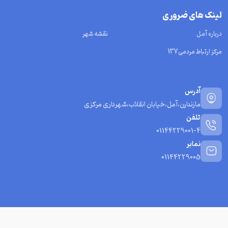
لینک های ضروری
درباره آمل
نقشه شهر
مرکز ارتباط مردمی137
آدرس
مازندارن،آمل،خیابان انقلاب،شهرداری مرکزی
تلفن
01144229001-4
نمابر
01144229005