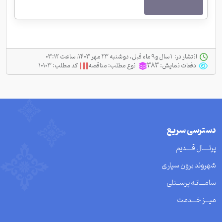
انتشار در:
‫ ‫۱ سال و ۹ ماه قبل، دو شنبه ۲۳ مهر ۱۴۰۳، ساعت ۰۳:۱۲
دفعات نمایش:
383
نوع مطلب:
مناقصه
کد مطلب:
۱۰۱۰۳
دسترسی سریع
پرتــــال قــــدیم
شهروند برون سپاری
سامـــانـه پرســنلی
میـــز خـــدمت