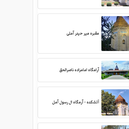
مقبره میر حیدر آملی
آرامگاه امامزاده ناصرالحق
آتشکده - آرمگاه ال رسول آمل