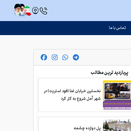
تماس با ما
پربازدید ترین مطالب
نخستین خیابان غذا (فود استریت) در
شهر آمل شروع به کار کرد
پل دوازده چشمه