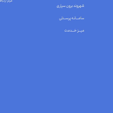
مرکز ارتباط 
شهروند برون سپاری
سامـــانـه پرســنلی
میـــز خـــدمت