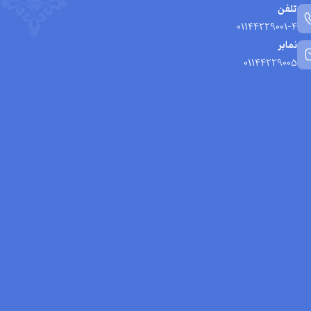
تلفن
01144229001-4
نمابر
01144229005