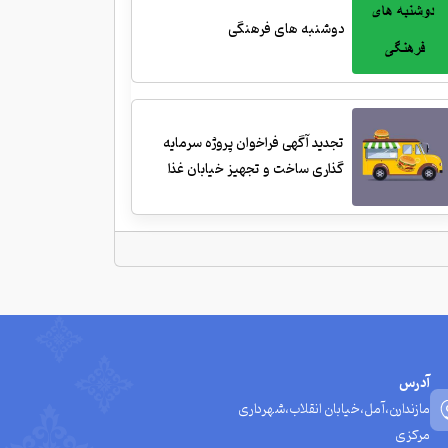
دوشنبه های فرهنگی
تجدید آگهی فراخوان پروژه سرمایه
گذاری ساخت و تجهیز خیابان غذا
آدرس
مازندارن،آمل،خیابان انقلاب،شهرداری
مرکزی