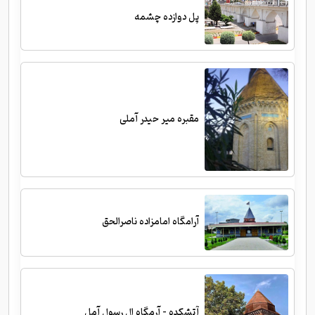
پل دوازده چشمه
مقبره میر حیدر آملی
آرامگاه امامزاده ناصرالحق
آتشکده - آرمگاه ال رسول آمل