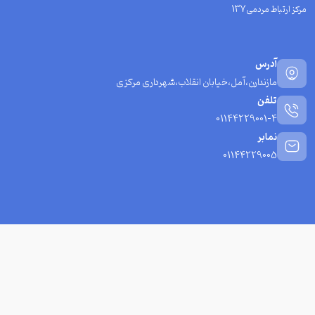
مرکز ارتباط مردمی137
آدرس
مازندارن،آمل،خیابان انقلاب،شهرداری مرکزی
تلفن
01144229001-4
نمابر
01144229005