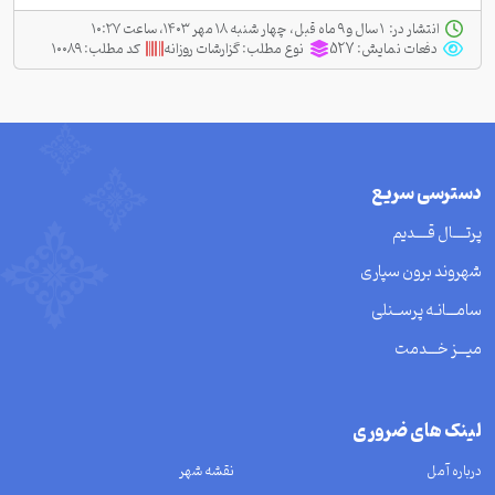
انتشار در:
‫ ‫۱ سال و ۹ ماه قبل، چهار شنبه ۱۸ مهر ۱۴۰۳، ساعت ۱۰:۲۷
دفعات نمایش:
527
نوع مطلب:
گزارشات روزانه
کد مطلب:
۱۰۰۸۹
دسترسی سریع
پرتــــال قــــدیم
شهروند برون سپاری
سامـــانـه پرســنلی
میـــز خـــدمت
لینک های ضروری
درباره آمل
نقشه شهر