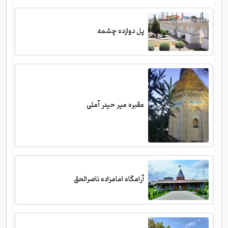
پل دوازده چشمه
مقبره میر حیدر آملی
آرامگاه امامزاده ناصرالحق