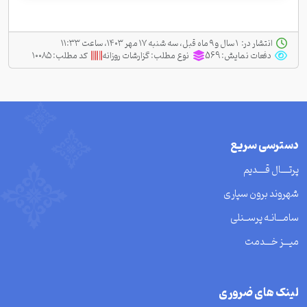
انتشار در:
‫ ‫۱ سال و ۹ ماه قبل، سه شنبه ۱۷ مهر ۱۴۰۳، ساعت ۱۱:۳۳
دفعات نمایش:
569
نوع مطلب:
گزارشات روزانه
کد مطلب:
۱۰۰۸۵
دسترسی سریع
پرتــــال قــــدیم
شهروند برون سپاری
سامـــانـه پرســنلی
میـــز خـــدمت
لینک های ضروری