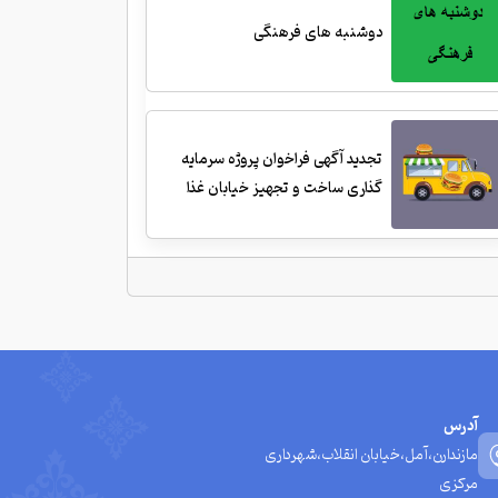
دوشنبه های فرهنگی
تجدید آگهی فراخوان پروژه سرمایه
گذاری ساخت و تجهیز خیابان غذا
آدرس
مازندارن،آمل،خیابان انقلاب،شهرداری
مرکزی