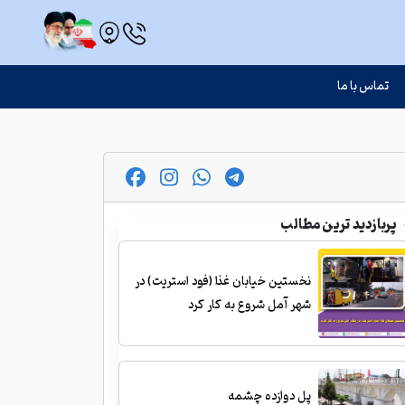
تماس با ما
پربازدید ترین مطالب
نخستین خیابان غذا (فود استریت) در
شهر آمل شروع به کار کرد
پل دوازده چشمه