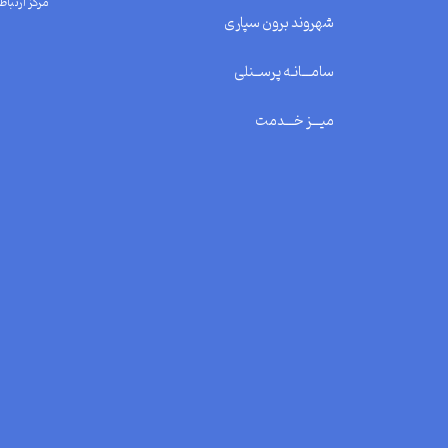
مرکز ارتباط 
شهروند برون سپاری
سامـــانـه پرســنلی
میـــز خـــدمت