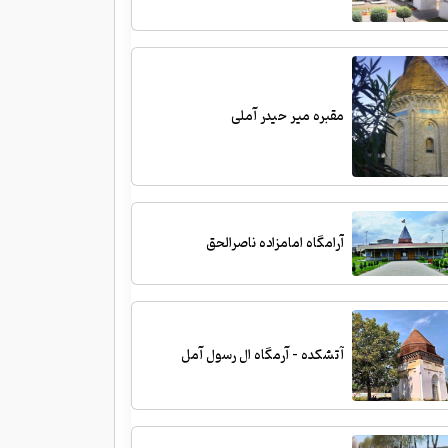
مقبره میر حیدر آملی
آرامگاه امامزاده ناصرالحق
آتشکده - آرمگاه ال رسول آمل