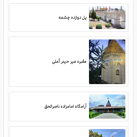
پل دوازده چشمه
مقبره میر حیدر آملی
آرامگاه امامزاده ناصرالحق