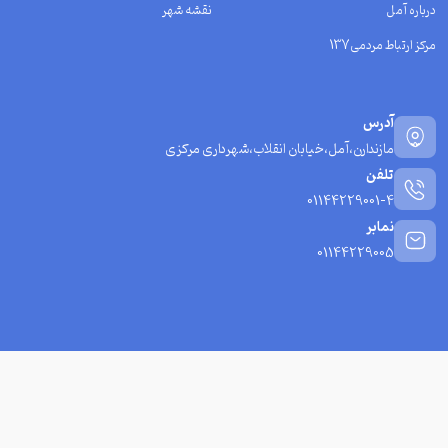
درباره آمل
نقشه شهر
مرکز ارتباط مردمی137
آدرس
مازندارن،آمل،خیابان انقلاب،شهرداری مرکزی
تلفن
01144229001-4
نمابر
01144229005