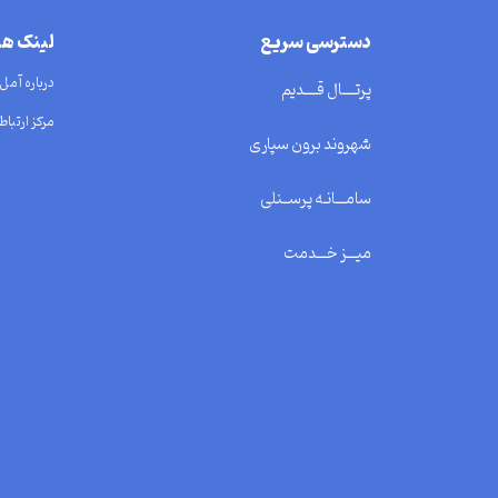
دسترسی سریع
لینک ه
درباره آمل
پرتــــال قــــدیم
مرکز ارتباط 
شهروند برون سپاری
سامـــانـه پرســنلی
میـــز خـــدمت