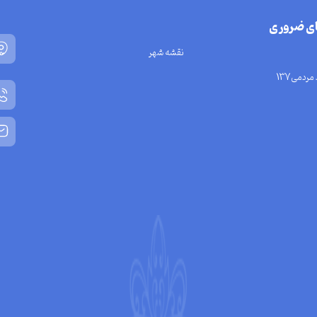
ای ضروری
نقشه شهر
مردمی137