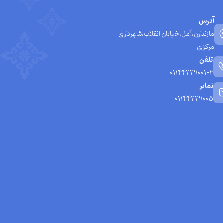
آدرس
مازندارن،آمل،خیابان انقلاب،شهرداری
مرکزی
تلفن
01144229001-4
نمابر
01144229005