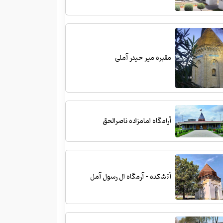
مقبره میر حیدر آملی
آرامگاه امامزاده ناصرالحق
آتشکده - آرمگاه ال رسول آمل