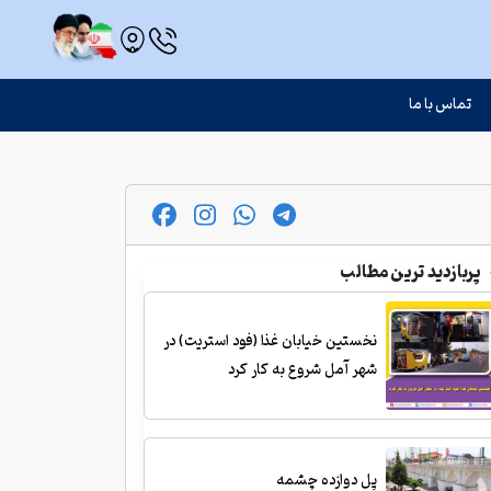
تماس با ما
پربازدید ترین مطالب
نخستین خیابان غذا (فود استریت) در
شهر آمل شروع به کار کرد
پل دوازده چشمه