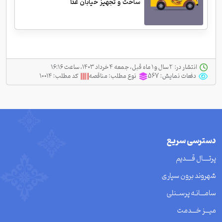
ساخت و تجهیز خیابان غذا
انتشار در:
‫ ‫۲ سال و ۱ ماه قبل، جمعه ۴ خرداد ۱۴۰۳، ساعت ۱۶:۱۶
دفعات نمایش:
567
نوع مطلب:
مناقصه
کد مطلب:
۱۰۰۱۴
دسترسی سریع
پرتــــال قــــدیم
شهروند برون سپاری
سامـــانـه پرســنلی
میـــز خـــدمت