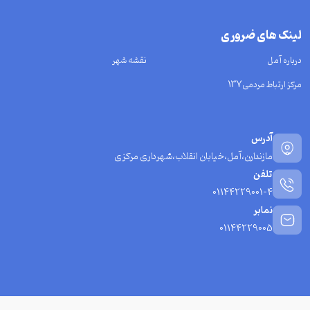
لینک های ضروری
درباره آمل
نقشه شهر
مرکز ارتباط مردمی137
آدرس
مازندارن،آمل،خیابان انقلاب،شهرداری مرکزی
تلفن
01144229001-4
نمابر
01144229005