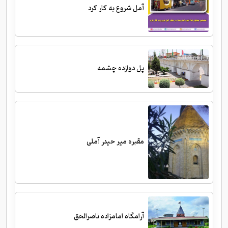
آمل شروع به کار کرد
پل دوازده چشمه
مقبره میر حیدر آملی
آرامگاه امامزاده ناصرالحق