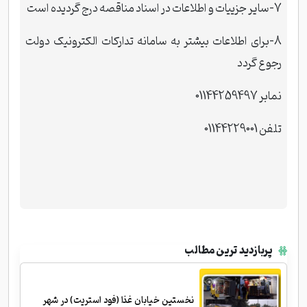
7-سایر جزییات و اطلاعات در اسناد مناقصه درج گردیده است
8-برای اطلاعات بیشتر به سامانه
تدارکات الکترونیک دولت
رجوع گردد
نمابر 01144259497
تلفن 01144229001
پربازدید ترین مطالب
نخستین خیابان غذا (فود استریت) در شهر