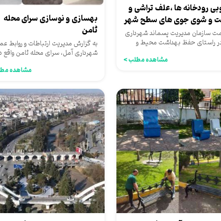
وبی رودخانه ها ،علف تراشی و
بهسازی و نوسازی سرای محله
 و شوی جوی های سطح شهر
ثامن
ت سازمان مدیریت پسماند شهرداری
ر راستای حفظ بهداشت محیط و
به گزارش مدیریت ارتباطات و روابط عم
ری از انسداد مسیر آب،علف‌تراشی...
شهرداری آمل، سرای محله ثامن واقع د
مشاهده مطلب >
رضوان۳۸ ،جهت بهره برداری...
مشاهده مطل