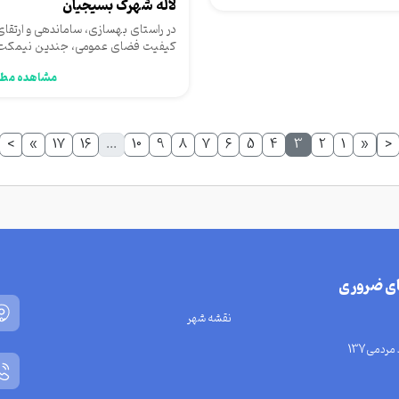
لاله شهرک بسیجیان
در راستای بهسازی، ساماندهی و ارتقای
کیفیت فضای عمومی، جندین نیمکت 
منظور رفاه حال مراجعه کننده...
مشاهده مطل
>
»
17
16
...
10
9
8
7
6
5
4
3
2
1
«
<
ای ضروری
نقشه شهر
مردمی137