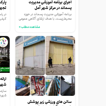
اجرای برنامه آموزشی مدیریت
پارک
پسماند در مرکز شهر آمل
تجهی
برنامه آموزشی مدیریت پسماند در حوزه
در را
محیط‌زیست، با هدف ارتقای آگاهی عمومی
کیفیت
و توسعه فرهنگ تفکیک زباله...
مراجع
مشاهده مطلب >
ارائ
شهرد
داری
سازما
شهردا
ارائه 
سالن های ورزشی زیر پوشش