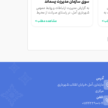
سوی سازمان مدیریت پسماند
شهرداری...
به گزارش مدیریت ارتباطات و روابط عمومی
به
شهرداری آمل، در راستای صیانت از محیط
زیست و پاکیزگی محورهای...
ب >
مشاهده مطلب >
آدرس
مازندارن،آمل،خیابان انقلاب،شهرداری
مرکزی
تلفن
01144229001-4