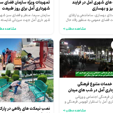
 های شهری آمل در فرایند
تمهیدات ویژه سازمان فضای سب
ز و بهسازی
شهرداری آمل برای روز طبیعت
ستای بهسازی، ساماندهی و ارتقای
سازمان سیما، منظر و فضای سبز شه
 فضای عمومی،به منظور رفاه حال
شهر داری آمل جهت میزبانی شایسته ا
ه کننده ها، پارک دهکده...
شهروندان محترم آملی و مسافران...
مشاهده مطلب >
مشاهده مطل
ه خدمات متنوع فرهنگی
اری آمل در شب های میدان
 آملی ها
ن فرهنگی اجتماعی و ورزشی
ری آمل با استقرار اتوبوس فرهنگی و
برنامه متنوع فرهنگی...
نصب نیمکت های رفاهی در پارک
مشاهده مطلب >