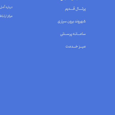
درباره آمل
پرتــــال قــــدیم
مرکز ارتباط 
شهروند برون سپاری
سامـــانـه پرســنلی
میـــز خـــدمت