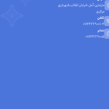
مازندارن،آمل،خیابان انقلاب،شهرداری
مرکزی
تلفن
01144229001-4
نمابر
01144229005