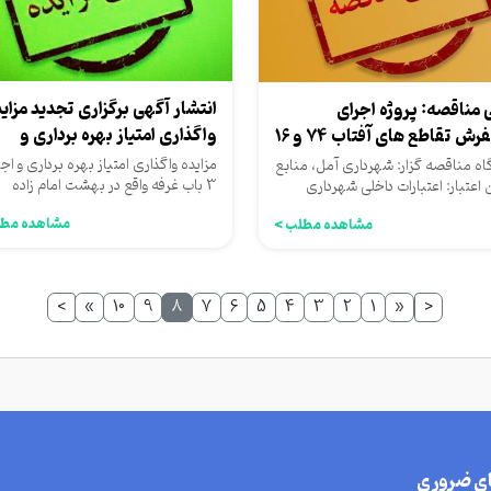
انتشار آگهی برگزاری تجدید مزای
 مناقصه: پروژه اجرای
واگذاری امتیاز بهره برداری و
ش تقاطع های آفتاب 74 و 16
اجاره...
مزایده واگذاری امتیاز بهره برداری و اجا
ه مناقصه گزار: شهرداری آمل، منابع
3 باب غرفه واقع در بهشت امام زاده
 اعتبار: اعتبارات داخلی شهرداری
عبدالله سازمان آرامستان...
مشاهده مطل
مشاهده مطلب >
>
»
10
9
8
7
6
5
4
3
2
1
«
<
ای ضروری