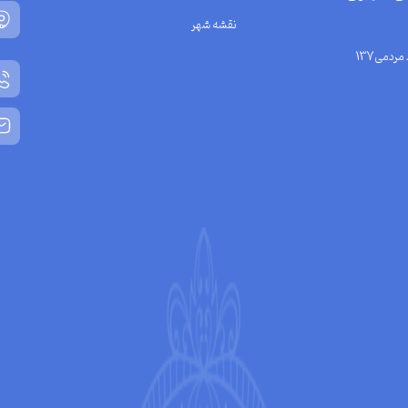
نقشه شهر
مردمی137