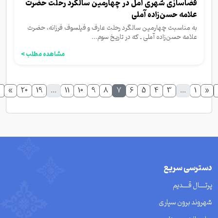
فضاسازی شهری آمل در چهارمین سالگرد رحلت حضرت
علامه حسن‌زاده آملی
به مناسبت چهارمین سالگرد رحلت عارف و فیلسوف فرزانه، حضرت
علامه حسن‌زاده آملی ـ که در تاریخ سوم...
مشاهده مطلب >
»
20
19
...
11
10
9
8
7
6
5
4
3
...
1
«
دسترسی سریع
پرتــــال قــــدیم
شهروند برون سپاری