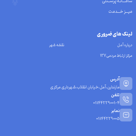
سامـــانـه پرســنلی
میـــز خـــدمت
لینک های ضروری
درباره آمل
نقشه شهر
مرکز ارتباط مردمی137
آدرس
مازندارن،آمل،خیابان انقلاب،شهرداری مرکزی
تلفن
01144229001-4
نمابر
01144229005