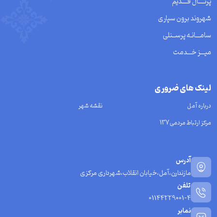
پرتــــال قــــدیم
شهروند برون سپاری
سامـــانـه پرســنلی
میـــز خـــدمت
لینک های ضروری
درباره آمل
نقشه شهر
مرکز ارتباط مردمی137
آدرس
مازندارن،آمل،خیابان انقلاب،شهرداری مرکزی
تلفن
01144229001-4
نمابر