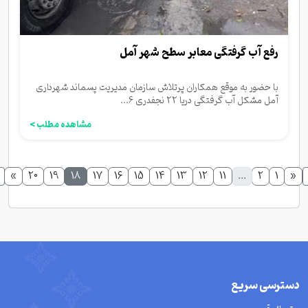
رفع آب گرفتگی معابر سطح شهر آمل
با حضور به موقع همکاران پرتلاش سازمان مدیریت پسماند شهرداری
آمل مشکل آب گرفتگی دریا 22 نجفدری 6...
مشاهده مطلب >
»
20
19
18
17
16
15
14
13
12
11
...
2
1
«
دسترسی سریع