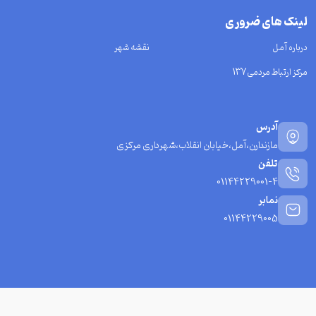
لینک های ضروری
درباره آمل
نقشه شهر
مرکز ارتباط مردمی137
آدرس
مازندارن،آمل،خیابان انقلاب،شهرداری مرکزی
تلفن
01144229001-4
نمابر
01144229005