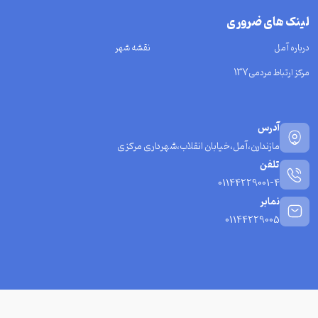
لینک های ضروری
درباره آمل
نقشه شهر
مرکز ارتباط مردمی137
آدرس
مازندارن،آمل،خیابان انقلاب،شهرداری مرکزی
تلفن
01144229001-4
نمابر
01144229005