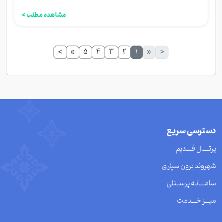
مشاهده مطلب >
>
»
5
4
3
2
1
«
<
دسترسی سریع
پرتــــال قــــدیم
شهروند برون سپاری
سامـــانـه پرســنلی
میـــز خـــدمت